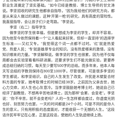
职业生涯奠定了坚实基础。”如今已经是教授、博士生导师的甘文涛
说。李坚招收的研究生他都亲自指导。“因为我给他们的研究方向，都
是从来没人做过的课题，这种‘开第一枪’的研究，具有高度的冒险性。
我直接指导，会让孩子们少走弯路。”李坚说。
李坚（右二）指导学生
做李坚的学生很幸福，但是要想成为李坚的学生，却并不容易，
因为他至今依然保持着一个“让人看起来好笑，但却一直坚持”的选择学
生标准——又红又专。“我觉得这个词一点都不过时。‘红’就是热爱
党、热爱人民；‘专’就是雄厚专业的知识。没有热爱哪来的激情，没有
知识哪来的力量。”李坚解释说。做李坚的学生也很累，因为他不仅每
周都会去实验室看看科研进展，还要求学生们不能光做实验，更要养
成总结归纳的习惯，每天至少要写500字的总结。而多年来，他本人每
天写总结的字数则保持在800至1000字。尽管很累，可是很多李坚的
学生都说，和李坚结识，自己的人生发生了改变。许民是木塑复合材
料方面的专家，她考取博士的时候已经38岁。之前因为父亲去世，她
心力交瘁，对人生也心灰意冷。当李坚鼓励她考博士时，她说自己已
经评了副教授，不想再辛苦地读博士，因为那样“会累、会变老”。李坚
说：“你不辛苦，就不会变老吗？人的一生怎样都会度过，你虚度光阴
也好、刻苦努力也罢，一天的时间都是24个小时。可是不同的是你人
生的意义。只有用积极的态度面对，才能收获一个无憾的人生。”这段
话许民牢牢记在心里，正是这段话，使她的人生轨迹继续上扬。