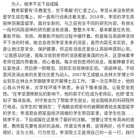
为人，桃李不言下自成蹊
教育家要有“乐教爱生、甘于奉献”的仁爱之心。李坚从来没有把关
爱学生挂在嘴上，却一直用行动表达着关爱。2018年，李坚的学生高
丽坤到美国留学。面对全新的、与之前完全不同的研究内容，有很长
一段时间高丽坤的研究都没有进展，整整大半年，基本都是在失败、
重新开始、失败、再重新开始的过程中循环着。但是每当高丽坤坚持
不下去的时候，她总会收到李坚发来的消息，虽然内容无关实验，多
是让她注意安全、保护健康，但这些消息还是会让高丽坤感到心安。
“让我感动的是，我每次收到老师的消息都是美国的白天，这意味着李
老师在国内熬着夜、担心着我。每次收到恩师的消息，我都捧着手机
反复地读，然后擦一把眼泪，回到实验室继续实验。”高丽坤说。不经
意间流淌出来的关爱往往更为动人。2007年王成毓从吉林大学博士毕
业到东北林业大学跟随李坚开展博士后工作。“第一次见李院士，他担
心我从外校来，对学校环境不熟悉，亲自下楼来接我。让我受宠若
惊。”在李坚潜移默化的影响下，他的弟子们在成为老师后，也把“爱生
如子”融进血液。刘守新会为了帮助学生就业，给全国相关的科研院所
打电话，当学生的“推销员”；于海鹏会把家中的被褥邮寄给去美国留学
的学生；李淑君会把家庭经济困难的学生带回家里，请学生吃饭……
桃李不言、下自成蹊在这里有了最好的注解。“想要让学生有高尚的道
德，教师首先要有良好的品格，所谓言传身教，说得再好，也不如做
得好。言为士则、行为世范，李坚院士正是用自己的一言一行，践行