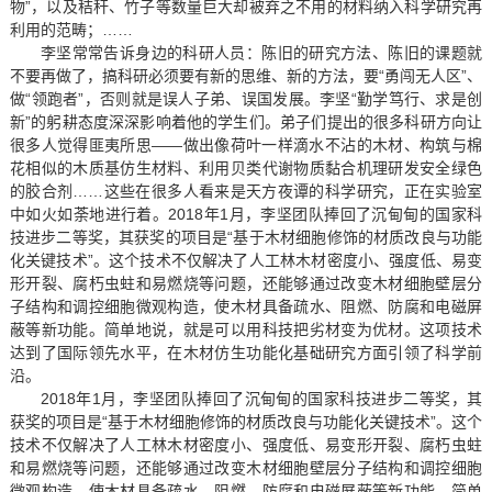
物”，以及秸秆、竹子等数量巨大却被弃之不用的材料纳入科学研究再
利用的范畴；……
李坚常常告诉身边的科研人员：陈旧的研究方法、陈旧的课题就
不要再做了，搞科研必须要有新的思维、新的方法，要“勇闯无人区”、
做“领跑者”，否则就是误人子弟、误国发展。李坚“勤学笃行、求是创
新”的躬耕态度深深影响着他的学生们。弟子们提出的很多科研方向让
很多人觉得匪夷所思——做出像荷叶一样滴水不沾的木材、构筑与棉
花相似的木质基仿生材料、利用贝类代谢物质黏合机理研发安全绿色
的胶合剂……这些在很多人看来是天方夜谭的科学研究，正在实验室
中如火如荼地进行着。2018年1月，李坚团队捧回了沉甸甸的国家科
技进步二等奖，其获奖的项目是“基于木材细胞修饰的材质改良与功能
化关键技术”。这个技术不仅解决了人工林木材密度小、强度低、易变
形开裂、腐朽虫蛀和易燃烧等问题，还能够通过改变木材细胞壁层分
子结构和调控细胞微观构造，使木材具备疏水、阻燃、防腐和电磁屏
蔽等新功能。简单地说，就是可以用科技把劣材变为优材。这项技术
达到了国际领先水平，在木材仿生功能化基础研究方面引领了科学前
沿。
2018年1月，李坚团队捧回了沉甸甸的国家科技进步二等奖，其
获奖的项目是“基于木材细胞修饰的材质改良与功能化关键技术”。这个
技术不仅解决了人工林木材密度小、强度低、易变形开裂、腐朽虫蛀
和易燃烧等问题，还能够通过改变木材细胞壁层分子结构和调控细胞
微观构造，使木材具备疏水、阻燃、防腐和电磁屏蔽等新功能。简单