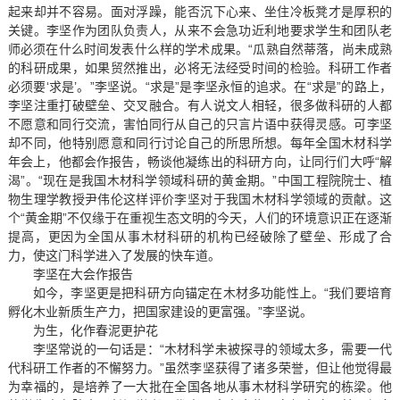
起来却并不容易。面对浮躁，能否沉下心来、坐住冷板凳才是厚积的
关键。李坚作为团队负责人，从来不会急功近利地要求学生和团队老
师必须在什么时间发表什么样的学术成果。“瓜熟自然蒂落，尚未成熟
的科研成果，如果贸然推出，必将无法经受时间的检验。科研工作者
必须要‘求是’。”李坚说。“求是”是李坚永恒的追求。在“求是”的路上，
李坚注重打破壁垒、交叉融合。有人说文人相轻，很多做科研的人都
不愿意和同行交流，害怕同行从自己的只言片语中获得灵感。可李坚
却不同，他特别愿意和同行讨论自己的所思所想。每年全国木材科学
年会上，他都会作报告，畅谈他凝练出的科研方向，让同行们大呼“解
渴”。“现在是我国木材科学领域科研的黄金期。”中国工程院院士、植
物生理学教授尹伟伦这样评价李坚对于我国木材科学领域的贡献。这
个“黄金期”不仅缘于在重视生态文明的今天，人们的环境意识正在逐渐
提高，更因为全国从事木材科研的机构已经破除了壁垒、形成了合
力，使这门科学进入了发展的快车道。
李坚在大会作报告
如今，李坚更是把科研方向锚定在木材多功能性上。“我们要培育
孵化木业新质生产力，把国家建设的更富强。”李坚说。
为生，化作春泥更护花
李坚常说的一句话是：“木材科学未被探寻的领域太多，需要一代
代科研工作者的不懈努力。”虽然李坚获得了诸多荣誉，但让他觉得最
为幸福的，是培养了一大批在全国各地从事木材科学研究的栋梁。他