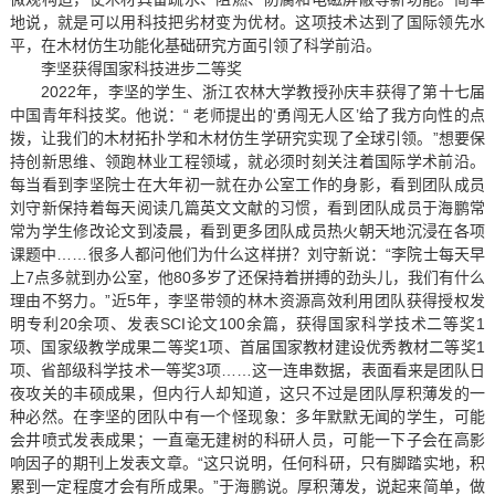
地说，就是可以用科技把劣材变为优材。这项技术达到了国际领先水
平，在木材仿生功能化基础研究方面引领了科学前沿。
李坚获得国家科技进步二等奖
2022年，李坚的学生、浙江农林大学教授孙庆丰获得了第十七届
中国青年科技奖。他说：“ 老师提出的‘勇闯无人区’给了我方向性的点
拨，让我们的木材拓扑学和木材仿生学研究实现了全球引领。”想要保
持创新思维、领跑林业工程领域，就必须时刻关注着国际学术前沿。
每当看到李坚院士在大年初一就在办公室工作的身影，看到团队成员
刘守新保持着每天阅读几篇英文文献的习惯，看到团队成员于海鹏常
常为学生修改论文到凌晨，看到更多团队成员热火朝天地沉浸在各项
课题中……很多人都问他们为什么这样拼？刘守新说：“李院士每天早
上7点多就到办公室，他80多岁了还保持着拼搏的劲头儿，我们有什么
理由不努力。”近5年，李坚带领的林木资源高效利用团队获得授权发
明专利20余项、发表SCI论文100余篇，获得国家科学技术二等奖1
项、国家级教学成果二等奖1项、首届国家教材建设优秀教材二等奖1
项、省部级科学技术一等奖3项……这一连串数据，表面看来是团队日
夜攻关的丰硕成果，但内行人却知道，这只不过是团队厚积薄发的一
种必然。在李坚的团队中有一个怪现象：多年默默无闻的学生，可能
会井喷式发表成果；一直毫无建树的科研人员，可能一下子会在高影
响因子的期刊上发表文章。“这只说明，任何科研，只有脚踏实地，积
累到一定程度才会有所成果。”于海鹏说。厚积薄发，说起来简单，做