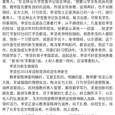
着育人。”东北林业大学党委书记张志坤说。“想要让学生有高尚的道
德，教师首先要有良好的品格，所谓言传身教，说得再好，也不如做
得好。言为士则、行为世范，李坚院士正是用自己的一言一行，践行
着育人。”东北林业大学党委书记张志坤说。每次出差，尽管有学生、
同事陪同，李坚也总是自己拿着行李，从不麻烦别人；凡是发给李坚
的短信，就连过年时的拜年短信，他都会认真地一一回复……就连学
校打字复印社的打字员都说，李坚老师特别随和。熟悉李坚的人都知
道，他有一个习惯动作，就是双手合十，身体微倾，以示感谢。这个
动作是在给他的新生做报告，每当掌声响起时，都会出现。而这个动
作，也渐渐成为李坚学生、同事们的习惯动作。“天天守着李老师，自
然就学会了。”李坚的弟子李国梁说。说起这些，李坚不好意思地笑着
说：“‘我’和‘你’字都是7画，人和人都是一样的，应该尊重别人。”
李坚为新生做报告
李坚在2024年迎新现场欢迎东林新生
教育家精神是明确的，又是无形的。明确的是，教师要“坚定心有
大我、至诚报国的理想信念，陶冶言为士则、行为世范的道德情操，
涵养启智润心、因材施教的育人智慧，秉持勤学笃行、求是创新的躬
耕态度，勤修乐教爱生、甘于奉献的仁爱之心，树立胸怀天下、以文
化人的弘道追求”，无形的则是教师要把这些精神融入血脉、转化为日
常的言行。李坚正是以教育家精神为滋养，向下扎根、向阳生长，培
养了众多生态文明建设者，叶茂枝荣、向上成林。