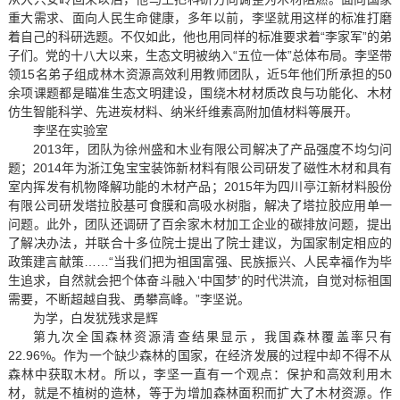
重大需求、面向人民生命健康，多年以前，李坚就用这样的标准打磨
着自己的科研选题。不仅如此，他也用同样的标准要求着“李家军”的弟
子们。党的十八大以来，生态文明被纳入“五位一体”总体布局。李坚带
领15名弟子组成林木资源高效利用教师团队，近5年他们所承担的50
余项课题都是瞄准生态文明建设，围绕木材材质改良与功能化、木材
仿生智能科学、先进炭材料、纳米纤维素高附加值材料等展开。
李坚在实验室
2013年，团队为徐州盛和木业有限公司解决了产品强度不均匀问
题；2014年为浙江兔宝宝装饰新材料有限公司研发了磁性木材和具有
室内挥发有机物降解功能的木材产品；2015年为四川亭江新材料股份
有限公司研发塔拉胶基可食膜和高吸水树脂，解决了塔拉胶应用单一
问题。此外，团队还调研了百余家木材加工企业的碳排放问题，提出
了解决办法，并联合十多位院士提出了院士建议，为国家制定相应的
政策建言献策……“当我们把为祖国富强、民族振兴、人民幸福作为毕
生追求，自然就会把个体奋斗融入‘中国梦’的时代洪流，自觉对标祖国
需要，不断超越自我、勇攀高峰。”李坚说。
为学，白发犹残求是辉
第九次全国森林资源清查结果显示，我国森林覆盖率只有
22.96%。作为一个缺少森林的国家，在经济发展的过程中却不得不从
森林中获取木材。所以，李坚一直有一个观点：保护和高效利用木
材，就是不植树的造林，等于为增加森林面积而扩大了木材资源。作