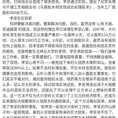
应用，已经给企业造成了很多损失。李坚通过实验，提出了化学处理
与干燥工艺相结合的《马尾松木材改性综合处理技术》，当年工厂就
盈利300余万元。
李坚在实验室
科研要解决真问题，要真解决问题。当时，虽然没有“心有大我、
至诚报国”的提法，但这样的理念早已深埋在李坚心里。1987年，大兴
安岭发生新中国成立以来最严重的一次森林火灾，过火面积114万公
顷、过火原木1500万立方米。6月初，火灾刚刚扑灭，虽然没有接到
任何上级指示，但李坚顾不得现场存在的虫害、病菌危险和现实条件
的艰苦，还是带着东北林业大学的老师、学生奔赴现场——“我们是林
业工作者，那里一定需要我们。”只要祖国有需要，不待扬鞭自奋蹄。
到了现场，李坚心疼不已——被抢运下来的火烧原木堆积如山，虫害
率高达98%以上。如果不及时处理虫害，不仅木材会受损失，居民的
健康也会受到影响。云杉小黑天牛和落叶松八齿小蠹是主要害虫，它
们其实不难对付，难的是传统的水浸、喷药等方法根本不能适用于这
么多、这么巨大的原木。经过现场实地试验，李坚筛选出适于大规模
作业的高效灭虫药剂，还提出了可以处理千立方米以上楞垛的熏蒸
法。这一方法不仅为大兴安岭火灾减少了上亿元的经济损失，还成为
后来国际大规模保存火烧原木的通用做法。“这个方法看似简单，却体
现了李坚的厚积薄发。”和李坚一起到大兴安岭工作的、李坚的开山弟
子刘一星感慨道。看到火灾给国家带来的巨大损失，李坚坐不住了，
从大兴安岭回来以后，他马上把科研方向调整为木材阻燃。面向国家