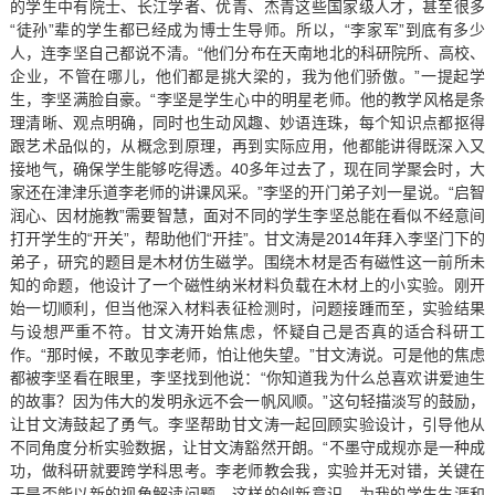
的学生中有院士、长江学者、优青、杰青这些国家级人才，甚至很多
“徒孙”辈的学生都已经成为博士生导师。所以，“李家军”到底有多少
人，连李坚自己都说不清。“他们分布在天南地北的科研院所、高校、
企业，不管在哪儿，他们都是挑大梁的，我为他们骄傲。”一提起学
生，李坚满脸自豪。“李坚是学生心中的明星老师。他的教学风格是条
理清晰、观点明确，同时也生动风趣、妙语连珠，每个知识点都抠得
跟艺术品似的，从概念到原理，再到实际应用，他都能讲得既深入又
接地气，确保学生能够吃得透。40多年过去了，现在同学聚会时，大
家还在津津乐道李老师的讲课风采。”李坚的开门弟子刘一星说。“启智
润心、因材施教”需要智慧，面对不同的学生李坚总能在看似不经意间
打开学生的“开关”，帮助他们“开挂”。甘文涛是2014年拜入李坚门下的
弟子，研究的题目是木材仿生磁学。围绕木材是否有磁性这一前所未
知的命题，他设计了一个磁性纳米材料负载在木材上的小实验。刚开
始一切顺利，但当他深入材料表征检测时，问题接踵而至，实验结果
与设想严重不符。甘文涛开始焦虑，怀疑自己是否真的适合科研工
作。“那时候，不敢见李老师，怕让他失望。”甘文涛说。可是他的焦虑
都被李坚看在眼里，李坚找到他说：“你知道我为什么总喜欢讲爱迪生
的故事？因为伟大的发明永远不会一帆风顺。”这句轻描淡写的鼓励，
让甘文涛鼓起了勇气。李坚帮助甘文涛一起回顾实验设计，引导他从
不同角度分析实验数据，让甘文涛豁然开朗。“不墨守成规亦是一种成
功，做科研就要跨学科思考。李老师教会我，实验并无对错，关键在
于是否能以新的视角解读问题，这样的创新意识，为我的学生生涯和