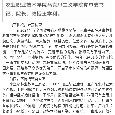
向下扎根，叶茂枝荣
——记2024年度全国教书育人楷模李坚院士一辈子都在从事林业
教育的李坚如何理解教育家精神？他说：“树人和树木有相通之处，理
想信念、道德情操、育人智慧、躬耕态度、仁爱之心、弘道追求，这
些是教师的‘根’，根深才能叶茂，本固方可枝荣。教育是塑造未来的关
键，它不单是知识的传递，更是品格的熏陶，教师只有不断向下扎
根、固牢品行，才能培养出更多优秀的学生。”今年已经81岁的李坚院
士一直在用实际行动践行着教育家精神，他不仅用自己的科研服务祖
国需要，还培养了众多优秀弟子，开启了木材领域的新视界，为祖国
林业事业和生态文明建设贡献力量。
为国，不待扬鞭自奋蹄
李坚是林业教育工作者，1981年硕士毕业后就一直在东北林业大
学任教。上世纪80年代，虽然对高校教师没有服务经济社会的考核任
务，但李坚却始终坚信，不能只在象牙塔里做学问，科研只有应用才
有价值。1984年，李坚带学生到广西柳州木材防腐厂实习，工厂请李
坚帮忙解决一个问题：如何使马尾松的性能更稳定。原来，广西生长
着很多马尾松，可是由于这种木材易开裂、好变形，一直难以存放和