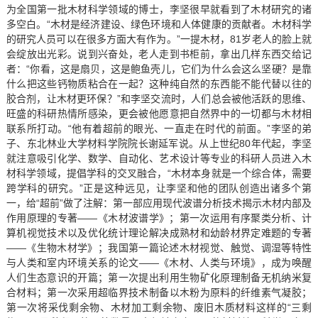
为全国第一批木材科学领域的博士，李坚很早就看到了木材研究的诸
多空白。“木材是经济建设、绿色环境和人体健康的贡献者。木材科学
的研究人员可以在很多方面大有作为。”一提木材，81岁老人的脸上就
会绽放出光彩。说到兴奋处，老人走到书柜前，拿出几样东西交给记
者：“你看，这是扇贝，这是鲍鱼壳儿，它们为什么会这么坚硬？是靠
什么把这些钙物质粘合在一起？这种纯自然的东西能不能代替以往的
胶合剂，让木材更环保？”和李坚交流时，人们总会被他活跃的思维、
旺盛的科研热情所感染，更会被他愿意把自然界中的一切都与木材相
联系所打动。“他有着超前的眼光、一直走在时代的前面。”李坚的弟
子、东北林业大学材料学院院长谢延军说。从上世纪80年代起，李坚
就注意吸引化学、数学、自动化、艺术设计等专业的科研人员进入木
材科学领域，提倡学科的交叉融合，“木材本身就是一个综合体，需要
跨学科的研究。”正是这种远见，让李坚和他的团队创造出诸多个第
一，给“超前”做了注解：第一部应用现代波谱分析技术揭示木材内部及
作用原理的专著——《木材波谱学》；第一次运用有序聚类分析、计
算机视觉技术以及优化统计理论解决成熟材和幼龄材界定难题的专著
——《生物木材学》；我国第一篇论述木材视觉、触觉、调湿等特性
与人类和室内环境关系的论文——《木材、人类与环境》，成为唤醒
人们生态意识的开篇；第一次提出利用生物矿化原理制备无机纳米复
合材料；第一次采用超临界技术制备以木粉为原料的纤维素气凝胶；
第一次将采伐剩余物、木材加工剩余物、废旧木质材料这样的“三剩