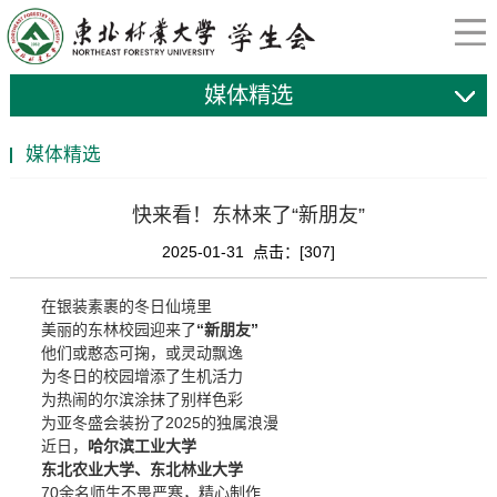
媒体精选
媒体精选
快来看！东林来了“新朋友”
2025-01-31 点击：[
307
]
在银装素裹的冬日仙境里
美丽的东林校园迎来了
“新朋友”
他们或憨态可掬，或灵动飘逸
为冬日的校园增添了生机活力
为热闹的尔滨涂抹了别样色彩
为亚冬盛会装扮了2025的独属浪漫
近日，
哈尔滨工业大学
东北农业大学、
东北林业大学
70余名师生不畏严寒，精心制作