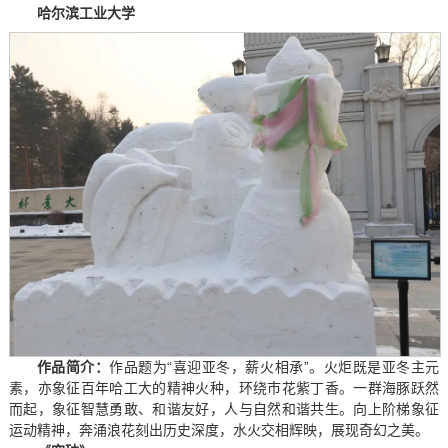
哈尔滨工业大学
作品简介：
作品题为“喜迎亚冬，薪火相承”。火炬既是亚冬主元
素，亦象征百年哈工大的精神火种，环绕市花紫丁香。一群海豚跃然
而起，象征智慧勇敢、和谐友好，人与自然和谐共生。向上阶梯象征
运动精神，奔涌浪花刻出历史深度，水火交相辉映，展现奇幻之美。