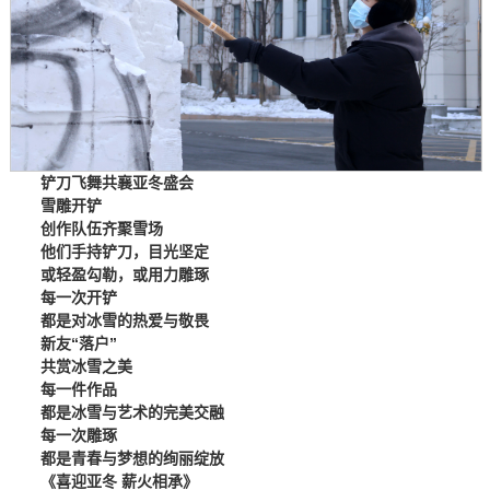
铲刀飞舞
共襄亚冬盛会
雪雕开铲
创作队伍齐聚雪场
他们手持铲刀，目光坚定
或轻盈勾勒，或用力雕琢
每一次开铲
都是对冰雪的热爱与敬畏
新友“落户”
共赏冰雪之美
每一件作品
都是冰雪与艺术的完美交融
每一次雕琢
都是青春与梦想的绚丽绽放
《喜迎亚冬 薪火相承》