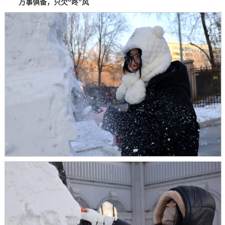
万事俱备，只欠“咚”风